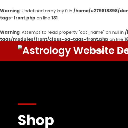
Warning
: Undefined array key 0 in
/home/u279818898/dom
tags-front.php
on line
181
Warning
: Attempt to read property "cat_name" on null in
/
tags/modules/front/class-og-tags-front.php
on line
1
Home
Com
Shop