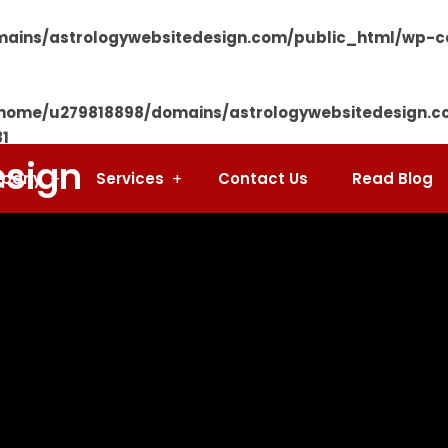
ains/astrologywebsitedesign.com/public_html/wp-co
home/u279818898/domains/astrologywebsitedesign.c
81
pany
Services
Contact Us
Read Blog