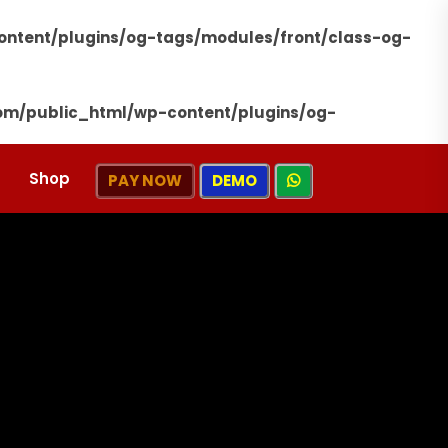
ntent/plugins/og-tags/modules/front/class-og-
om/public_html/wp-content/plugins/og-
Shop
PAY NOW
DEMO