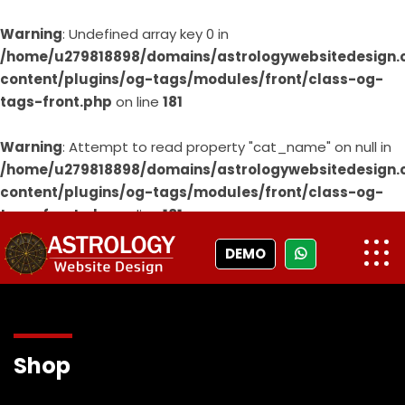
Warning
: Undefined array key 0 in
/home/u279818898/domains/astrologywebsitedesign
content/plugins/og-tags/modules/front/class-og-
tags-front.php
on line
181
Warning
: Attempt to read property "cat_name" on null in
/home/u279818898/domains/astrologywebsitedesign
content/plugins/og-tags/modules/front/class-og-
tags-front.php
on line
181
DEMO
Shop