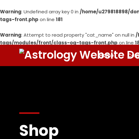
Warning
: Undefined array key 0 in
/home/u279818898/dom
tags-front.php
on line
181
Warning
: Attempt to read property "cat_name" on null in
/
tags/modules/front/class-og-tags-front.php
on line
1
Home
Com
Shop