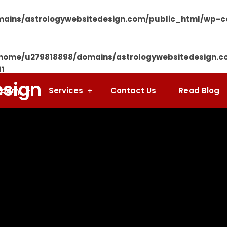
ains/astrologywebsitedesign.com/public_html/wp-co
home/u279818898/domains/astrologywebsitedesign.c
81
pany
Services
Contact Us
Read Blog